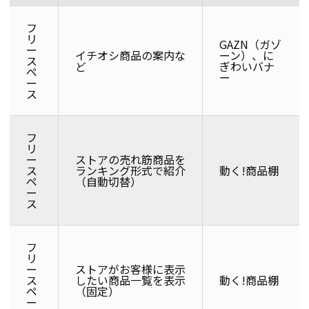
フ
リ
GAZN（ガゾ
ー
イチオシ商品の案内な
ーン）、に
ス
ど
ぎわいバナ
ペ
ー
ー
ス
フ
リ
ー
ストアの売れ筋商品を
ス
ランキング形式で紹介
動く!商品棚
ペ
（自動切替）
ー
ス
フ
リ
ー
ストアがお客様に表示
ス
したい商品一覧を表示
動く!商品棚
ペ
（固定）
ー