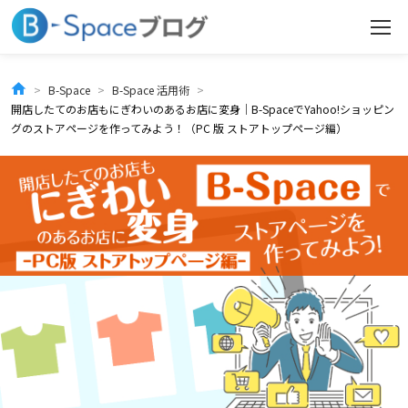
コ
ン
テ
B-Space
B-Space 活用術
開店したてのお店もにぎわいのあるお店に変身｜B-SpaceでYahoo!ショッピン
ン
グのストアページを作ってみよう！（PC 版 ストアトップページ編）
ツ
へ
ス
キ
ッ
プ