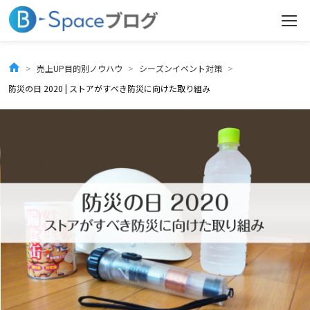
コ
ン
テ
売上UP目的別ノウハウ
シーズンイベント対策
ン
防災の日 2020 | ストアがすべき防災に向けた取り組み
ツ
へ
ス
キ
ッ
プ