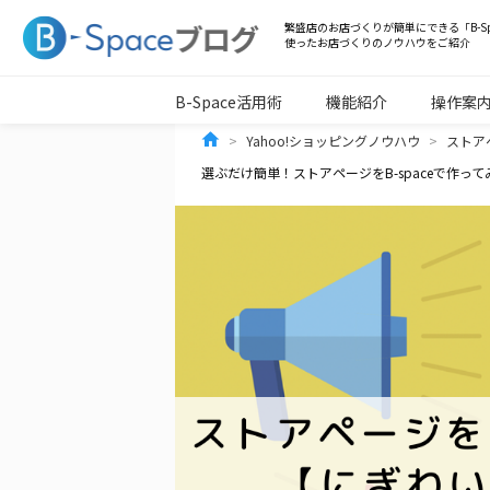
コ
繁盛店のお店づくりが簡単にできる「B-Sp
使ったお店づくりのノウハウをご紹介
ン
テ
B-Space活用術
機能紹介
操作案
ン
Yahoo!ショッピングノウハウ
ストア
選ぶだけ簡単！ストアページをB-spaceで作って
ツ
へ
ス
キ
ッ
プ