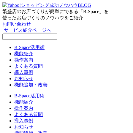
コ
ン
繁盛店のお店づくりが簡単にできる「B-Space」を
テ
使ったお店づくりのノウハウをご紹介
ン
お問い合わせ
ツ
サービス紹介ページへ
へ
ス
B-Space活用術
キ
機能紹介
ッ
操作案内
プ
よくある質問
導入事例
お知らせ
機能追加・改善
B-Space活用術
機能紹介
操作案内
よくある質問
導入事例
お知らせ