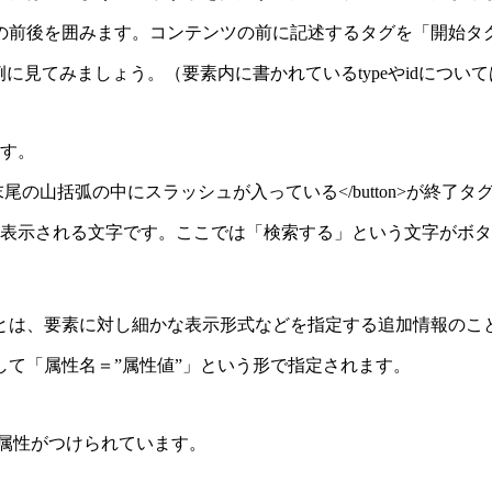
の前後を囲みます。コンテンツの前に記述するタグを「開始タ
に見てみましょう。（要素内に書かれているtypeやidについ
ます。
末尾の山括弧の中にスラッシュが入っている</button>が終了タ
の中に表示される文字です。ここでは「検索する」という文字がボ
とは、要素に対し細かな表示形式などを指定する追加情報のこ
として「属性名＝”属性値”」という形で指定されます。
にも属性がつけられています。