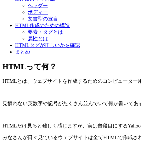
ヘッダー
ボディー
文書型の宣言
HTML作成のための構造
要素・タグとは
属性とは
HTMLタグが正しいかを確認
まとめ
HTMLって何？
HTMLとは、ウェブサイトを作成するためのコンピューター
見慣れない英数字や記号がたくさん並んでいて何が書いてあ
HTMLだけ見ると難しく感じますが、実は普段目にするYaho
みなさんが日々見ているウェブサイトは全てHTMLで作成さ