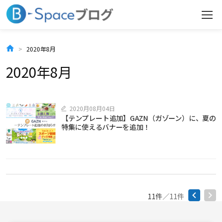
コ
ン
テ
2020年8月
ン
2020年8月
ツ
へ
2020月08月04日
【テンプレート追加】GAZN（ガゾーン）に、夏の
ス
特集に使えるバナーを追加！
キ
ッ
プ
11件
／11件