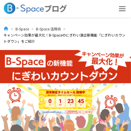
コ
ン
テ
B-Space
B-Space 活用術
キャンペーン効果が最大化！B-Spaceのにぎわい演出新機能「にぎわいカウン
ン
トダウン」をご紹介
ツ
へ
ス
キ
ッ
プ