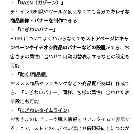
「
GAZN（ガゾーン）
」
デザインの知識やツールが使えなくても自分で
キレイな
商品画像・バナーを制作
できる
「
にぎわいバナー
」
HTMLについてよくわからなくても
ストアページにキャ
ンペーンやイチオシ商品のバナーなどの設置
ができ、お
客さまの属性に合わせて自動切替表示するなどの設定も
可能
「
動く!商品棚
」
おススメ商品やランキングなどの商品棚が簡単に作成で
き、「にぎわいバナー」同様、客様の属性に合わせた表
示設定も可能
「
にぎわいタイムライン
」
お客さまのレビューや購入情報をリアルタイムで表示す
ることで、ストアのにぎわい演出や信頼感向上につなが