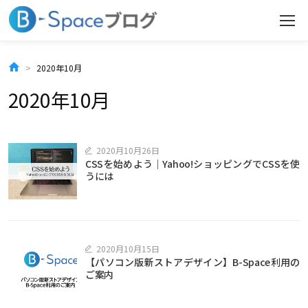
コ
ン
テ
2020年10月
ン
2020年10月
ツ
へ
2020月10月26日
CSSを始めよう｜Yahoo!ショッピングでCSSを使
ス
うには
キ
ッ
プ
2020月10月15日
【パソコン版新ストアデザイン】B-Space利用の
ご案内