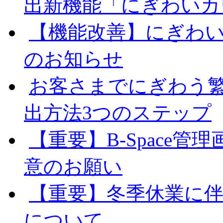
出新機能「にぎわいカ
【機能改善】にぎわ
のお知らせ
お客さまでにぎわう
出方法3つのステップ
【重要】B-Space
意のお願い
【重要】冬季休業に
について