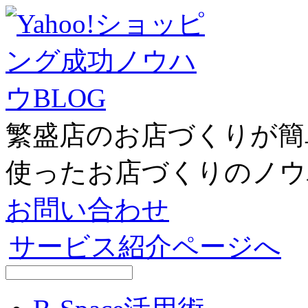
コ
ン
テ
ン
ツ
へ
ス
キ
繁盛店のお店づくりが簡単
ッ
プ
使ったお店づくりのノウ
お問い合わせ
サービス紹介ページへ