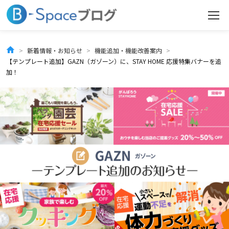
コ
ン
テ
新着情報・お知らせ
機能追加・機能改善案内
【テンプレート追加】GAZN（ガゾーン）に、STAY HOME 応援特集バナーを追
ン
加！
ツ
へ
ス
キ
ッ
プ