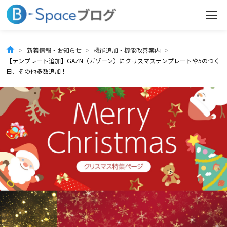
コ
ン
テ
新着情報・お知らせ
機能追加・機能改善案内
【テンプレート追加】GAZN（ガゾーン）にクリスマステンプレートや5のつく
ン
日、その他多数追加！
ツ
へ
ス
キ
ッ
プ