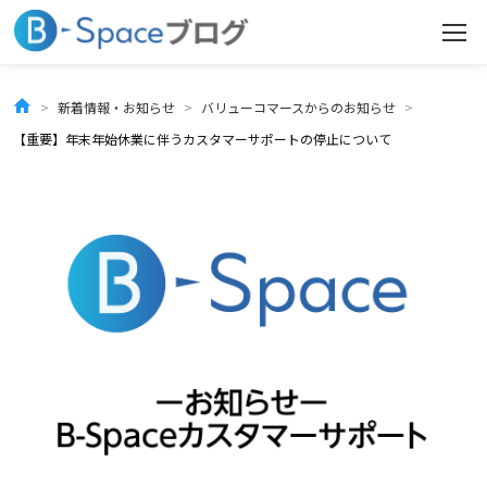
コ
ン
テ
新着情報・お知らせ
バリューコマースからのお知らせ
ン
【重要】年末年始休業に伴うカスタマーサポートの停止について
ツ
へ
ス
キ
ッ
プ