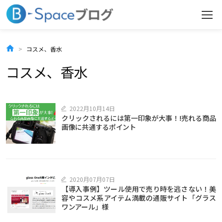
コ
ン
テ
コスメ、香水
ン
コスメ、香水
ツ
へ
2022月10月14日
クリックされるには第一印象が大事！!売れる商品
ス
画像に共通するポイント
キ
ッ
プ
2020月07月07日
【導入事例】ツール使用で売り時を逃さない！美
容やコスメ系アイテム満載の通販サイト「グラス
ワンアール」様