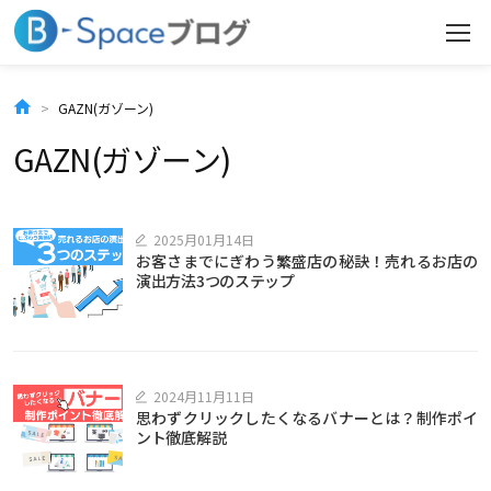
コ
ン
テ
GAZN(ガゾーン)
ン
GAZN(ガゾーン)
ツ
へ
2025月01月14日
お客さまでにぎわう繁盛店の秘訣！売れるお店の
ス
演出方法3つのステップ
キ
ッ
プ
2024月11月11日
思わずクリックしたくなるバナーとは？制作ポイ
ント徹底解説